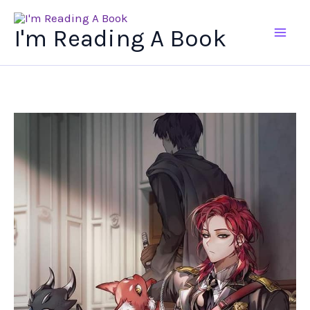
Ir
al
I'm Reading A Book
contenido