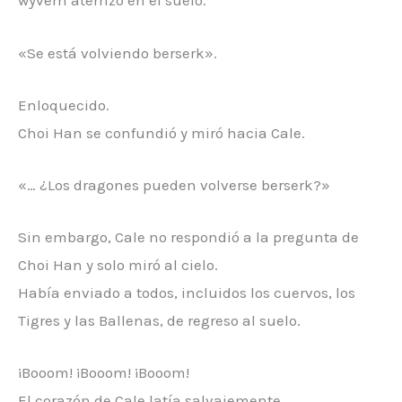
wyvern aterrizó en el suelo.
«Se está volviendo berserk».
Enloquecido.
Choi Han se confundió y miró hacia Cale.
«… ¿Los dragones pueden volverse berserk?»
Sin embargo, Cale no respondió a la pregunta de
Choi Han y solo miró al cielo.
Había enviado a todos, incluidos los cuervos, los
Tigres y las Ballenas, de regreso al suelo.
¡Booom! ¡Booom! ¡Booom!
El corazón de Cale latía salvajemente.