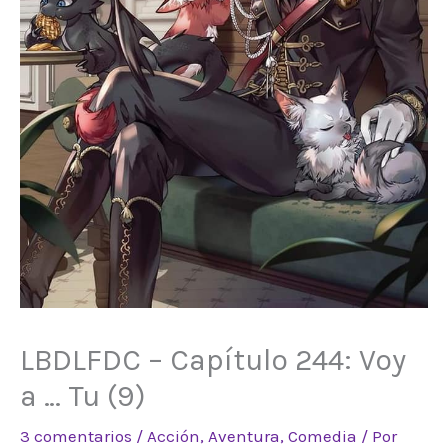
LBDLFDC – Capítulo 244: Voy
a … Tu (9)
3 comentarios
/
Acción
,
Aventura
,
Comedia
/ Por