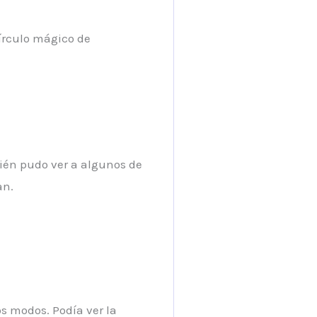
írculo mágico de
bién pudo ver a algunos de
an.
os modos. Podía ver la