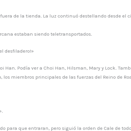
era de la tienda. La luz continuó destellando desde el c
ercana estaban siendo teletransportados.
l desfiladero!»
Choi Han. Podía ver a Choi Han, Hilsman, Mary y Lock. Tam
no, los miembros principales de las fuerzas del Reino de Ro
».
do para que entraran, pero siguió la orden de Cale de tod