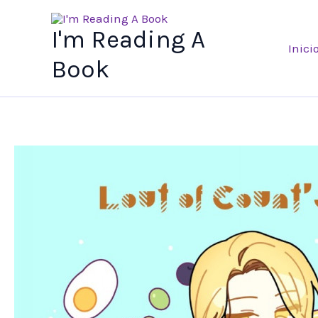
Ir
al
I'm Reading A
Inici
contenido
Book