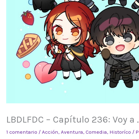
LBDLFDC – Capítulo 236: Voy a …
1 comentario
/
Acción
,
Aventura
,
Comedia
,
Historíco
/ 