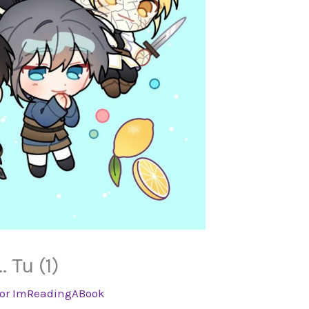
 Tu (1)
Por
ImReadingABook