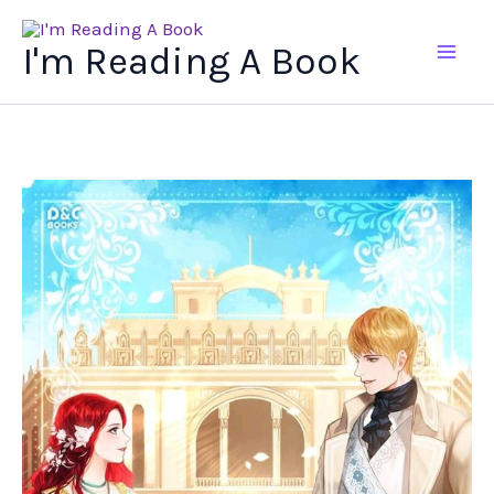
Ir
al
I'm Reading A Book
contenido