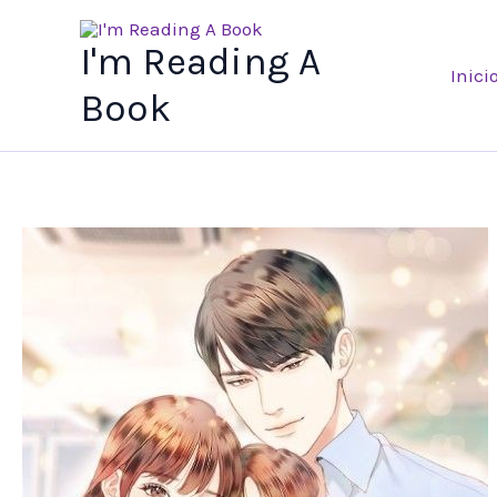
Ir
al
I'm Reading A
Inici
contenido
Book