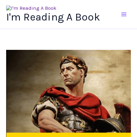
Ir
al
I'm Reading A Book
contenido