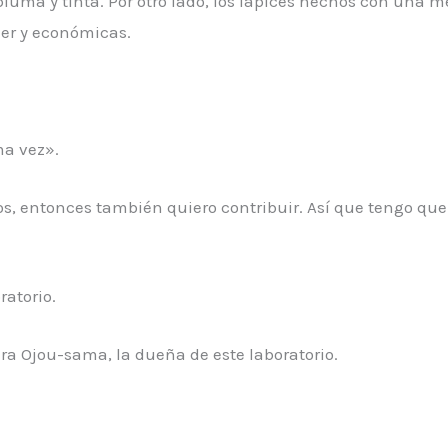
 pluma y tinta. Por otro lado, los lápices hechos con una m
ner y económicas.
ma vez».
os, entonces también quiero contribuir. Así que tengo qu
ratorio.
ra Ojou-sama, la dueña de este laboratorio.