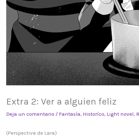
Extra 2: Ver a alguien feliz
Deja un comentario
/
Fantasía
,
Historíco
,
Light novel
,
(Perspectiva de Lara)