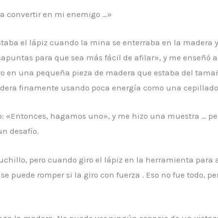
 a convertir en mi enemigo …»
staba el lápiz cuando la mina se enterraba en la madera y 
apuntas para que sea más fácil de afilar», y me enseñó 
ero en una pequeña pieza de madera que estaba del tamañ
r madera finamente usando poca energía como una cepillado
o: «Entonces, hagamos uno», y me hizo una muestra … pe
un desafío.
illo, pero cuando giro el lápiz en la herramienta para a
se puede romper si la giro con fuerza . Eso no fue todo, 
ega la madera. No puedo ver ningún espacio de un vistaz