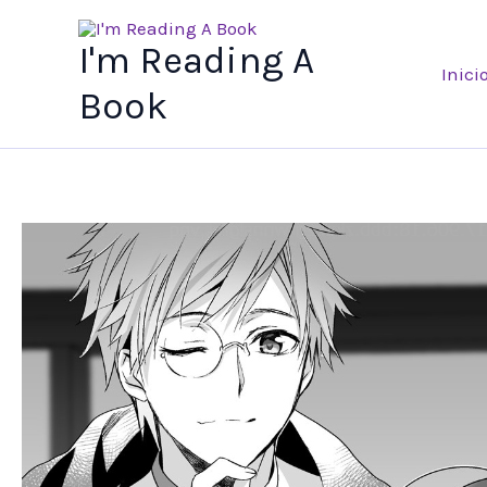
Ir
al
I'm Reading A
Inici
contenido
Book