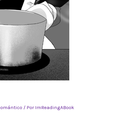
Romántico
/ Por
ImReadingABook