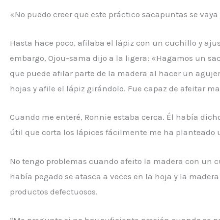
«No puedo creer que este práctico sacapuntas se vaya
Hasta hace poco, afilaba el lápiz con un cuchillo y aju
embargo, Ojou-sama dijo a la ligera: «Hagamos un sac
que puede afilar parte de la madera al hacer un aguj
hojas y afile el lápiz girándolo. Fue capaz de afeita
Cuando me enteré, Ronnie estaba cerca. Él había dich
útil que corta los lápices fácilmente me ha planteado 
No tengo problemas cuando afeito la madera con un cuch
había pegado se atasca a veces en la hoja y la madera 
productos defectuosos.
“Me pregunto si no hay suficiente presión cuando se p