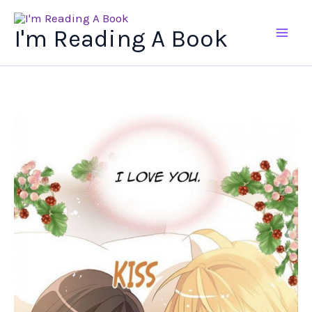
Ir
al
I'm Reading A Book
contenido