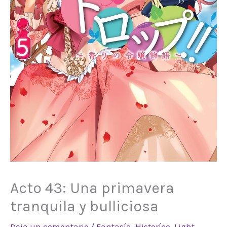
Acto 43: Una primavera
tranquila y bulliciosa
Deja un comentario
/
Fantasía
,
Historíco
,
Light