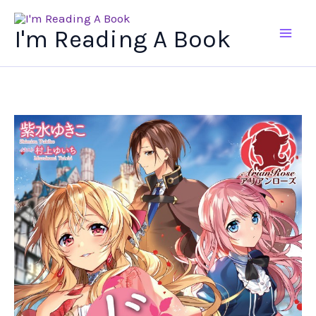
Ir
al
I'm Reading A Book
contenido