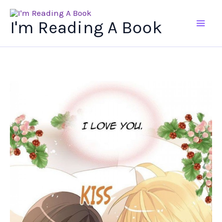
Ir
al
I'm Reading A Book
contenido