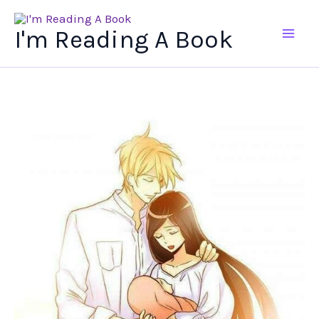
Ir
al
I'm Reading A Book
contenido