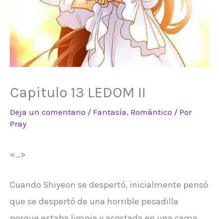
Capitulo 13 LEDOM II
Deja un comentario
/
Fantasía
,
Romántico
/ Por
Pray
«…»
Cuando Shiyeon se despertó, inicialmente pensó
que se despertó de una horrible pesadilla
porque estaba limpia y acostada en una cama