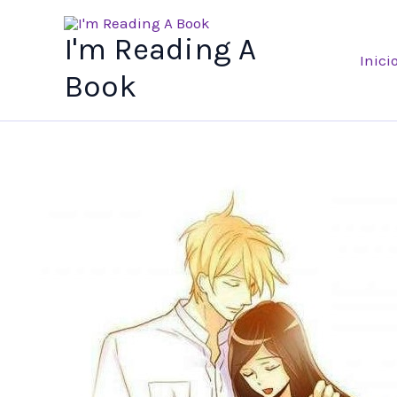
Ir
al
I'm Reading A
Inici
contenido
Book