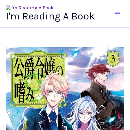
Ir
al
I'm Reading A Book
contenido