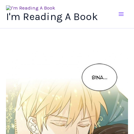
Ir
al
I'm Reading A Book
contenido