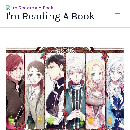
Ir
al
I'm Reading A Book
contenido