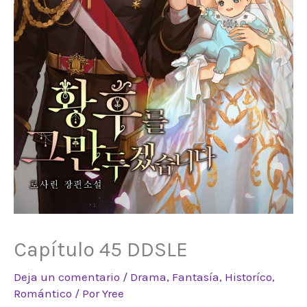
Capítulo 45 DDSLE
Deja un comentario
/
Drama
,
Fantasía
,
Historíco
,
Romántico
/ Por
Yree