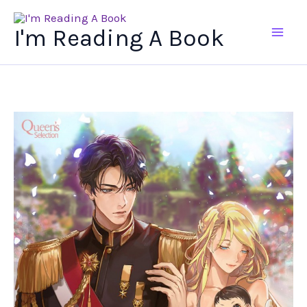
Ir
al
I'm Reading A Book
contenido