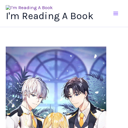
Ir
al
I'm Reading A Book
contenido