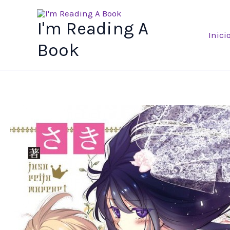
Ir
al
I'm Reading A
Inici
contenido
Book