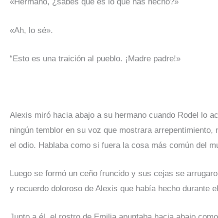
«Hermano, ¿sabes qué es lo que has hecho?»
«Ah, lo sé».
“Esto es una traición al pueblo. ¡Madre padre!»
Alexis miró hacia abajo a su hermano cuando Rodel lo acr
ningún temblor en su voz que mostrara arrepentimiento, n
el odio. Hablaba como si fuera la cosa más común del 
Luego se formó un ceño fruncido y sus cejas se arrugar
y recuerdo doloroso de Alexis que había hecho durante el
Junto a él, el rostro de Emilia apuntaba hacia abajo com