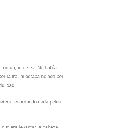
 con un, «Lo sé». No había
r la ira, ni estaba helada por
dulidad.
uviera recordando cada pelea
 pudiera levantar la cabeza