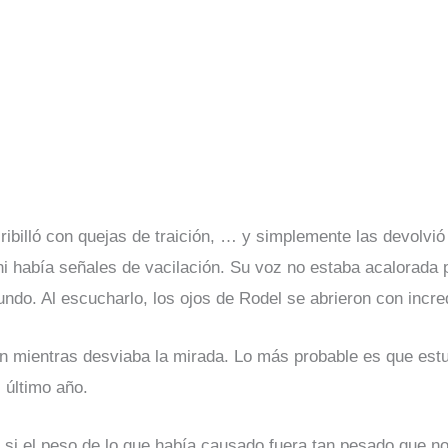
ibilló con quejas de traición, … y simplemente las devolvió
i había señales de vacilación. Su voz no estaba acalorada po
mundo.
Al escucharlo, los ojos de Rodel se abrieron con incre
on mientras desviaba la mirada. Lo más probable es que est
 último año.
o si el peso de lo que había causado fuera tan pesado que no