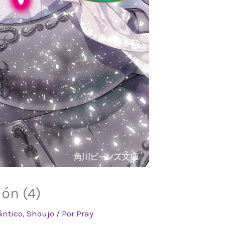
ón (4)
ntico
,
Shoujo
/ Por
Pray