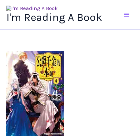
Ir
al
I'm Reading A Book
contenido