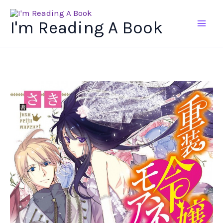
Ir
al
I'm Reading A Book
contenido