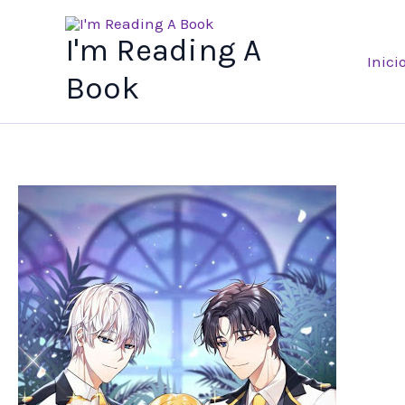
Ir
al
I'm Reading A
Inici
contenido
Book