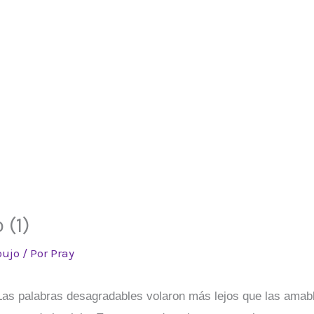
 (1)
oujo
/ Por
Pray
n? Las palabras desagradables volaron más lejos que las amab