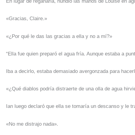
En lugar de regañarla, hundió las manos de Louise en agu
«Gracias, Claire.»
«¿Por qué le das las gracias a ella y no a mí?»
“Ella fue quien preparó el agua fría. Aunque estaba a pun
Iba a decirlo, estaba demasiado avergonzada para hacerlo.
«¿Qué diablos podría distraerte de una olla de agua hirvie
Ian luego declaró que ella se tomaría un descanso y le t
«No me distrajo nada».