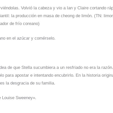
rviéndolas. Volvió la cabeza y vio a Ian y Claire cortando r
diantil: la producción en masa de cheong de limón. (TN: li
zador de frío coreano)
ano en el azúcar y comérselo.
idea de que Stella sucumbiera a un resfriado no era la razón
 para apostar e intentando encubrirlo. En la historia origina
 es la desgracia de su familia.
de Louise Sweeney».