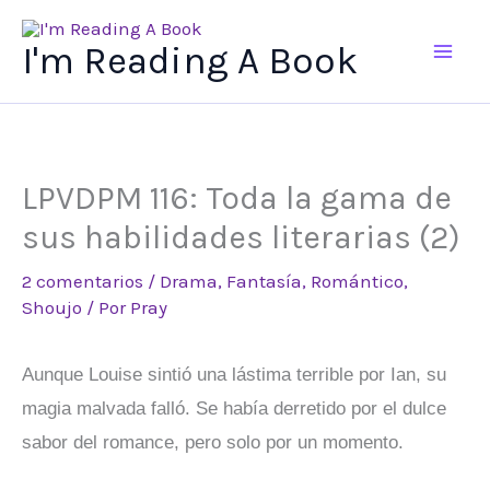
Ir
al
I'm Reading A Book
contenido
LPVDPM 116: Toda la gama de
sus habilidades literarias (2)
2 comentarios
/
Drama
,
Fantasía
,
Romántico
,
Shoujo
/ Por
Pray
Aunque Louise sintió una lástima terrible por Ian, su
magia malvada falló. Se había derretido por el dulce
sabor del romance, pero solo por un momento.