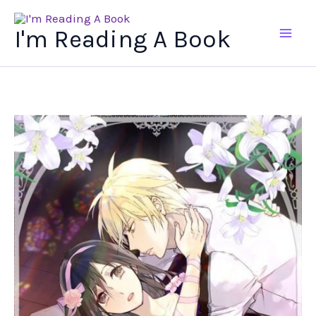
Ir
al
I'm Reading A Book
contenido