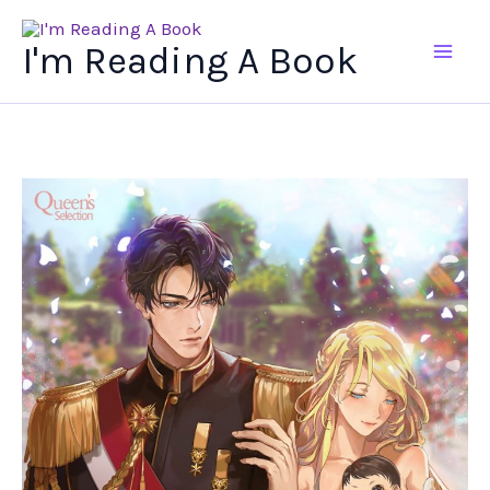
Ir
al
I'm Reading A Book
contenido