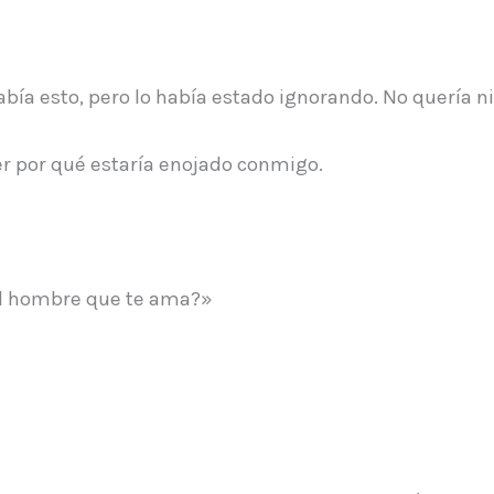
bía esto, pero lo había estado ignorando. No quería ni
er por qué estaría enojado conmigo.
el hombre que te ama?»