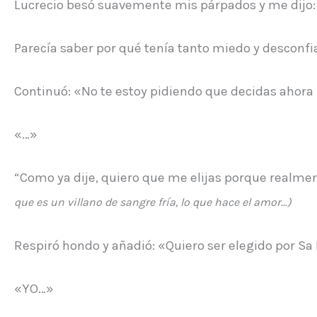
Lucrecio besó suavemente mis párpados y me dijo: 
Parecía saber por qué tenía tanto miedo y desconfi
Continuó: «No te estoy pidiendo que decidas ahor
«…»
“Como ya dije, quiero que me elijas porque realmente
que es un villano de sangre fría, lo que hace el amor…)
Respiró hondo y añadió: «Quiero ser elegido por Sa
«YO…»