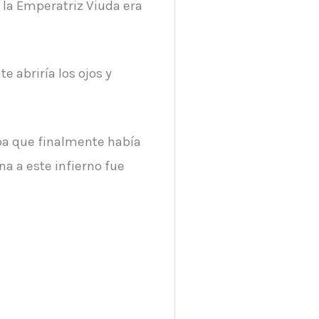
 la Emperatriz Viuda era
 abriría los ojos y
aba que finalmente había
a a este infierno fue