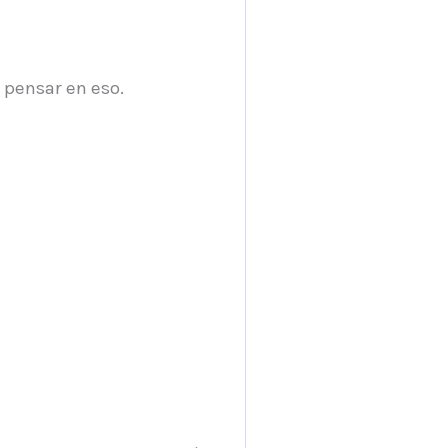
 pensar en eso.