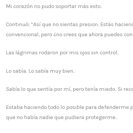
Mi corazón no pudo soportar más esto.
Continuó: “Así que no sientas presion. Estás haci
convencional, pero ¿no crees que ahora puedes co
Las lágrimas rodaron por mis ojos sin control.
Lo sabía. Lo sabía muy bien.
Sabía lo que sentía por mí, pero tenía miedo. Si re
Estaba haciendo todo lo posible para defenderme po
que no había nadie que pudiera protegerme.