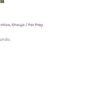
ntico
,
Shoujo
/ Por
Pray
mundo.