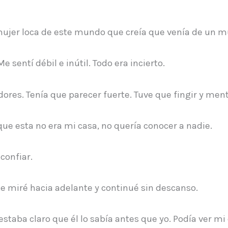
 mujer loca de este mundo que creía que venía de un 
sentí débil e inútil. Todo era incierto.
res. Tenía que parecer fuerte. Tuve que fingir y ment
ue esta no era mi casa, no quería conocer a nadie.
confiar.
 miré hacia adelante y continué sin descanso.
 estaba claro que él lo sabía antes que yo. Podía ver m