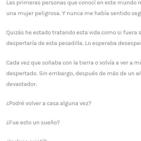
Las primeras personas que conocí en este mundo me
una mujer peligrosa. Y nunca me había sentido seg
Quizás he estado tratando esta vida como si fuera 
despertaría de esta pesadilla. Lo esperaba desespe
Cada vez que soñaba con la tierra o volvía a ver a
despertado. Sin embargo, después de más de un año
devastador.
¿Podré volver a casa alguna vez?
¿Fue esto un sueño?