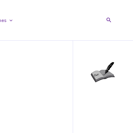
Buscar
nes