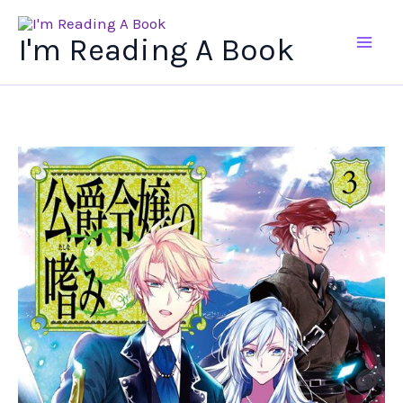
Ir
al
I'm Reading A Book
contenido