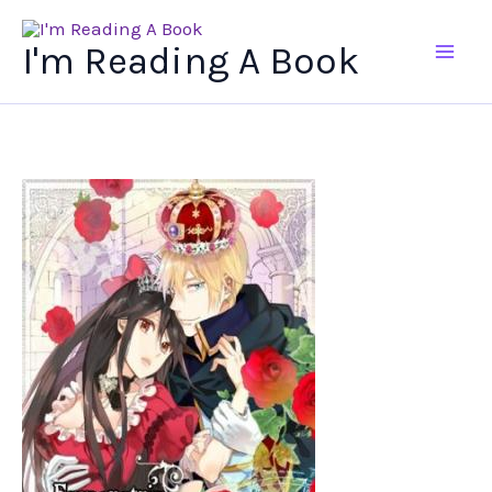
Ir
al
I'm Reading A Book
contenido