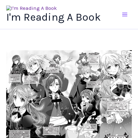
Ir
al
I'm Reading A Book
contenido