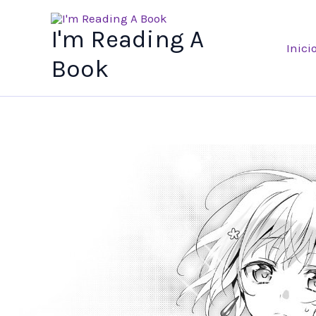
Ir
al
I'm Reading A
Inici
contenido
Book