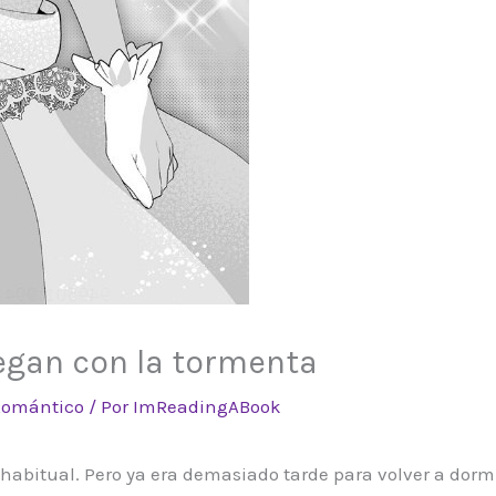
legan con la tormenta
Romántico
/ Por
ImReadingABook
abitual. Pero ya era demasiado tarde para volver a dormir