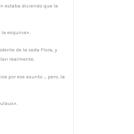
n estaba diciendo que la
e la esquina».
dente de la seda Flora, y
rían realmente.
se por ese asunto … pero, la
Dulaus».