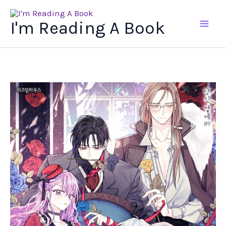
Ir
al
I'm Reading A Book
contenido