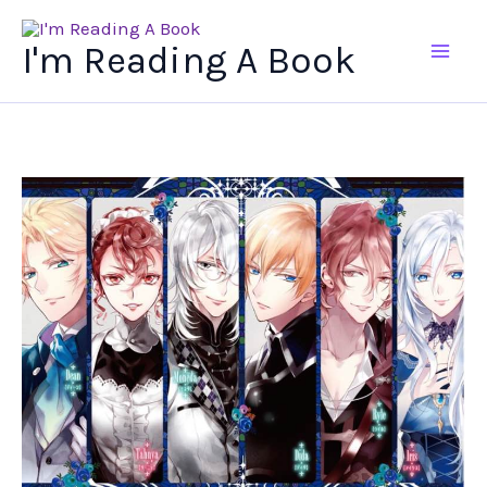
Ir
al
I'm Reading A Book
contenido