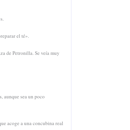
s.
eparar el té».
za de Petronilla. Se veía muy
ás, aunque sea un poco
y que acoge a una concubina real