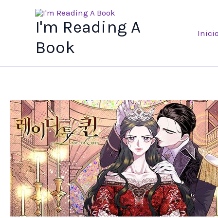
Ir
al
I'm Reading A
Inici
contenido
Book