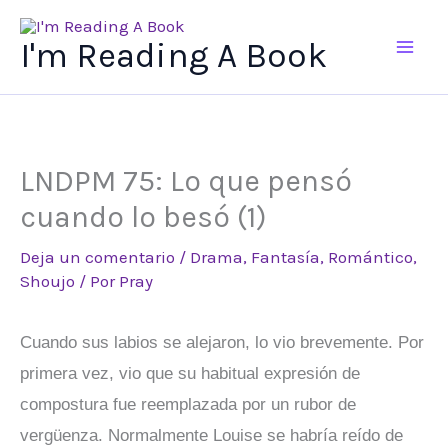
Ir
al
I'm Reading A Book
contenido
LNDPM 75: Lo que pensó
cuando lo besó (1)
Deja un comentario
/
Drama
,
Fantasía
,
Romántico
,
Shoujo
/ Por
Pray
Cuando sus labios se alejaron, lo vio brevemente. Por
primera vez, vio que su habitual expresión de
compostura fue reemplazada por un rubor de
vergüenza. Normalmente Louise se habría reído de