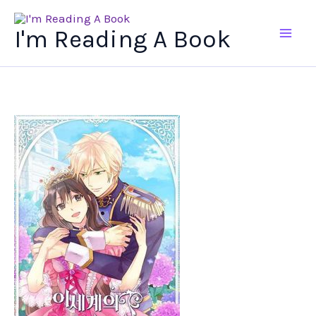
Ir
al
I'm Reading A Book
contenido