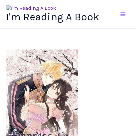
Ir
al
I'm Reading A Book
contenido