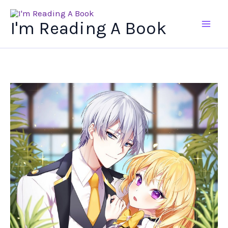
Ir
al
I'm Reading A Book
contenido