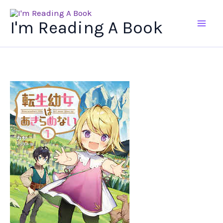
Ir
al
I'm Reading A Book
contenido