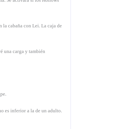
ña. Se activará si los Hollows
n la cabaña con Lei. La caja de
eré una carga y también
ipe.
o es inferior a la de un adulto.