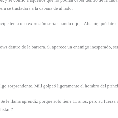
os, y se confió a aquellos que no podían caber dentro de la caba
ra se trasladará a la cabaña de al lado.
cipe tenía una expresión seria cuando dijo, “Alistair, quédate e
lows dentro de la barrera. Si aparece un enemigo inesperado, s
algo sorprendente. Mill golpeó ligeramente el hombro del prínc
 Se le llama aprendiz porque solo tiene 11 años, pero su fuerza n
listair?