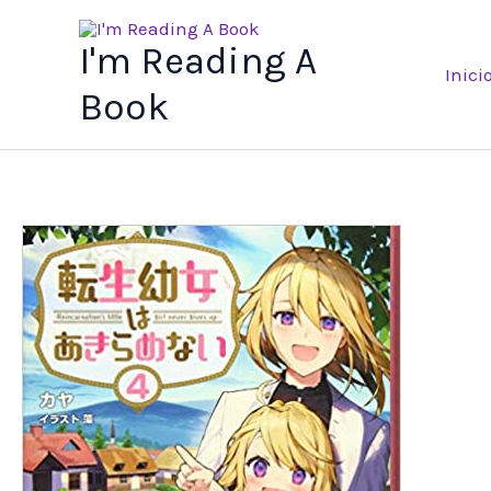
Ir
al
I'm Reading A
Inici
contenido
Book