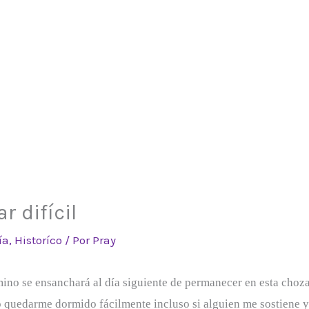
r difícil
ía
,
Historíco
/ Por
Pray
amino se ensanchará al día siguiente de permanecer en esta cho
do quedarme dormido fácilmente incluso si alguien me sostiene