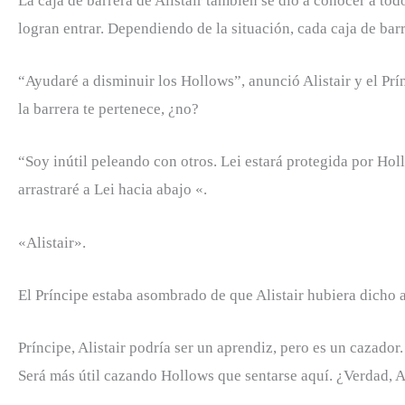
La caja de barrera de Alistair también se dio a conocer a tod
logran entrar. Dependiendo de la situación, cada caja de barre
“Ayudaré a disminuir los Hollows”, anunció Alistair y el Prín
la barrera te pertenece, ¿no?
“Soy inútil peleando con otros. Lei estará protegida por Hol
arrastraré a Lei hacia abajo «.
«Alistair».
El Príncipe estaba asombrado de que Alistair hubiera dicho 
Príncipe, Alistair podría ser un aprendiz, pero es un cazador.
Será más útil cazando Hollows que sentarse aquí. ¿Verdad, A