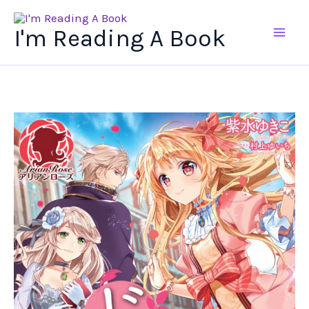
Ir
al
I'm Reading A Book
contenido