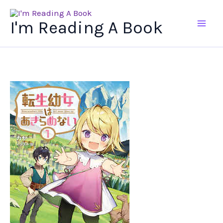
Ir
al
I'm Reading A Book
contenido