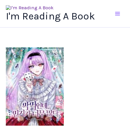
Ir
al
I'm Reading A Book
contenido