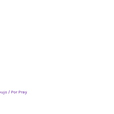
oujo
/ Por
Pray