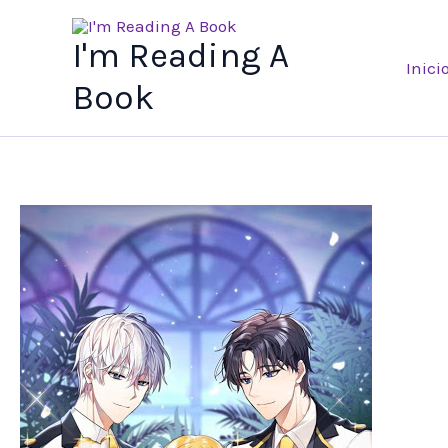
Ir
al
I'm Reading A
Inici
contenido
Book