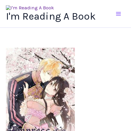
Ir
al
I'm Reading A Book
contenido