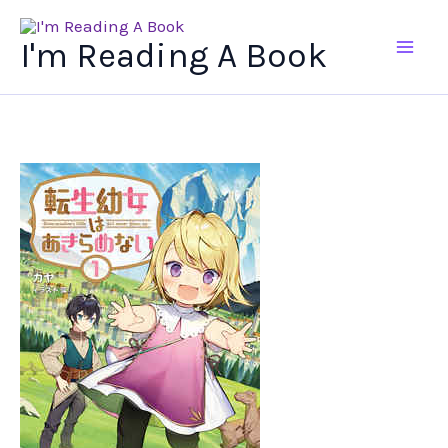
Ir
al
I'm Reading A Book
contenido