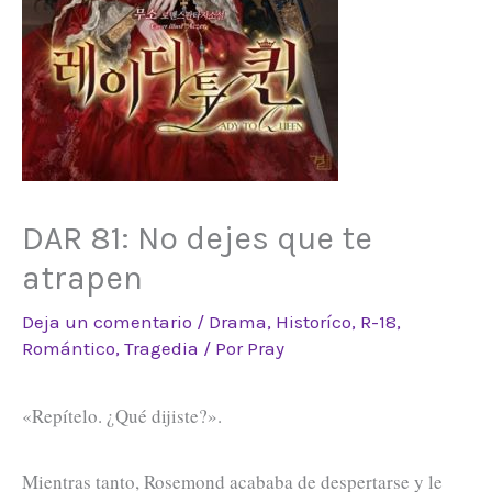
DAR 81: No dejes que te
atrapen
Deja un comentario
/
Drama
,
Historíco
,
R-18
,
Romántico
,
Tragedia
/ Por
Pray
«Repítelo. ¿Qué dijiste?».
Mientras tanto, Rosemond acababa de despertarse y le