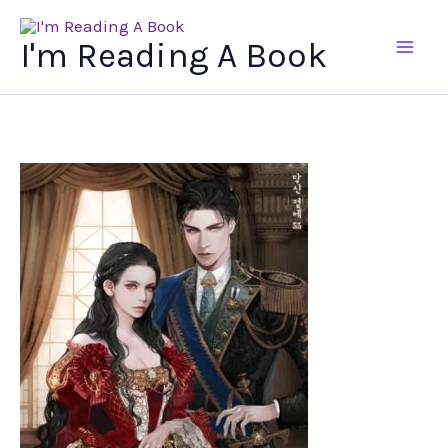
Ir
al
I'm Reading A Book
contenido