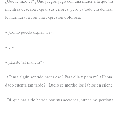
¿Qué le hizo él? ¿Qué juegos jugó con una mujer a la que t
mientras deseaba expiar sus errores, pero ya todo era demasia
le murmuraba con una expresión dolorosa.
«¿Cómo puedo expiar…?».
«…»
«¿Existe tal manera?».
‘¿Tenía algún sentido hacer eso? Para ella y para mí. ¿Había
dado cuenta tan tarde?’. Lucio se mordió los labios en silenc
‘Tú, que has sido herida por mis acciones, nunca me perdona