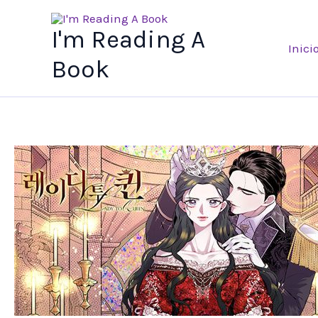
Ir
al
I'm Reading A
Inici
contenido
Book