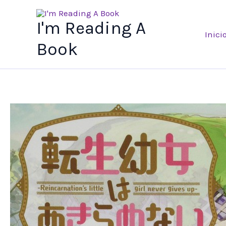
Ir
al
I'm Reading A
Inici
contenido
Book