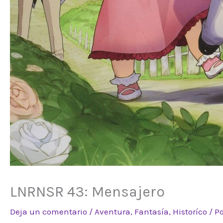
LNRNSR 43: Mensajero
Deja un comentario
/
Aventura
,
Fantasía
,
Historíco
/ P