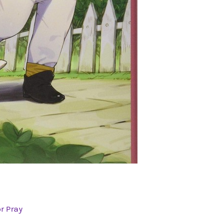
or
Pray