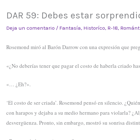
DAR 59: Debes estar sorprendi
Deja un comentario
/
Fantasía
,
Historíco
,
R-18
,
Románt
Rosemond miró al Barón Darrow con una expresión que pregu
«¿No deberías tener que pagar el costo de haberla criado ha
«… ¿Eh?».
‘El costo de ser criada’. Rosemond pensó en silencio. ¿Quién
con harapos y dejaba a su medio hermano para violarla? ¿Alg
desvergüenza. Pronto, sin embargo, mostró su sonrisa distinti