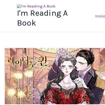
Ir
al
I'm Reading A
Inici
contenido
Book