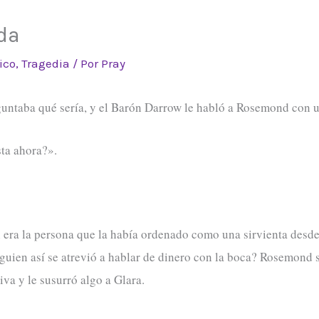
da
ico
,
Tragedia
/ Por
Pray
ntaba qué sería, y el Barón Darrow le habló a Rosemond con u
sta ahora?».
 era la persona que la había ordenado como una sirvienta desde l
uien así se atrevió a hablar de dinero con la boca? Rosemond 
va y le susurró algo a Glara.