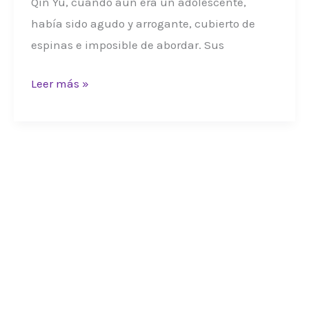
Qin Yu, cuando aún era un adolescente,
había sido agudo y arrogante, cubierto de
espinas e imposible de abordar. Sus
READEM
Leer más »
342
[FINAL]