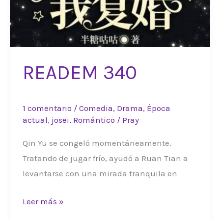
READEM 340
1 comentario
/
Comedia
,
Drama
,
Época
actual
,
josei
,
Romántico
/
Pray
Qin Yu se congeló momentáneamente.
Tratando de jugar frío, ayudó a Ruan Tian a
levantarse con una mirada tranquila en
READEM
Leer más »
340