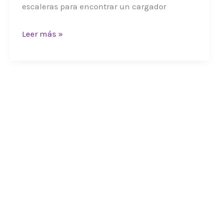
escaleras para encontrar un cargador
READEM
Leer más »
341