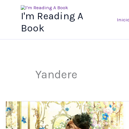
Ir
al
I'm Reading A
Inici
contenido
Book
Yandere