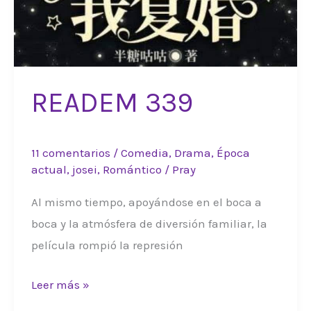
READEM 339
11 comentarios
/
Comedia
,
Drama
,
Época
actual
,
josei
,
Romántico
/
Pray
Al mismo tiempo, apoyándose en el boca a
boca y la atmósfera de diversión familiar, la
película rompió la represión
READEM
Leer más »
339