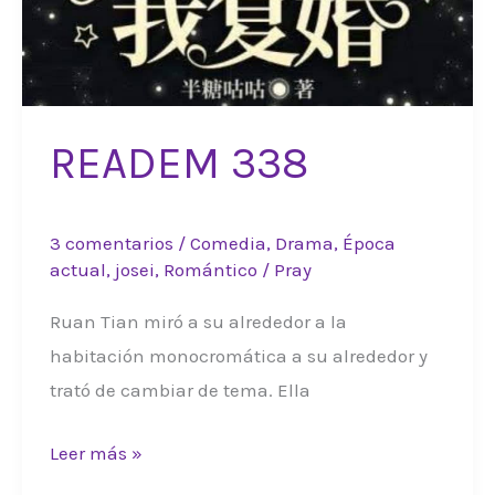
READEM 338
3 comentarios
/
Comedia
,
Drama
,
Época
actual
,
josei
,
Romántico
/
Pray
Ruan Tian miró a su alrededor a la
habitación monocromática a su alrededor y
trató de cambiar de tema. Ella
READEM
Leer más »
338