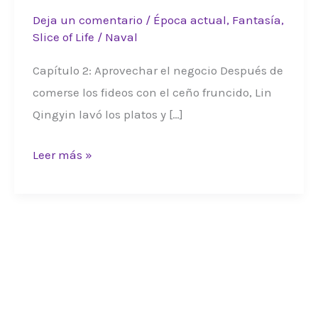
Deja un comentario
/
Época actual
,
Fantasía
,
Slice of Life
/
Naval
Capítulo 2: Aprovechar el negocio Después de
comerse los fideos con el ceño fruncido, Lin
Qingyin lavó los platos y […]
FTM
Leer más »
02