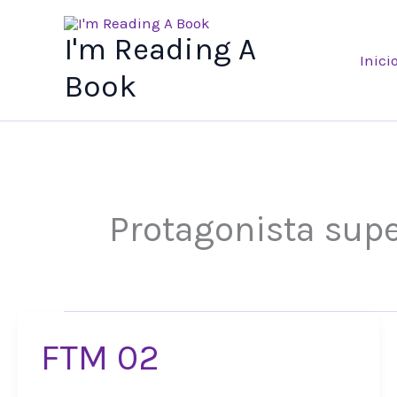
Ir
al
I'm Reading A
Inici
contenido
Book
Protagonista sup
FTM 02